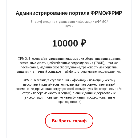
Администрирование портала ФРМО/ФРМР
В тариф входит актуализация информации в ФРМО/
ФРМР
10000 ₽
ФРМО: Внесение/актуализация информации об орагнизации: здания,
земельные участки, обособленные подразделения (ТВСП), штатное
расписание, медицинское оборудование, транспортные средства,
лицензии, аптечный фонд, коечный фонд, структурные подразделения.
ФРМР: Внесение/актуализация информации по медицинскому
персоналу (прием/увольнение, внутреннее совместительство/
совмещение, временная нетрудоспособность (отпуск без сохранения з/п,
отпуск по беременности и родам), личные данные, образование
(акредитация, повышение квалификации, профессиональные
переподготовки)
Выбрать тариф